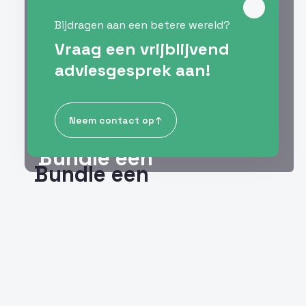
Bijdragen aan een betere wereld?
Vraag een vrijblijvend
adviesgesprek aan!
Neem contact op
Bundle een
Bundle een
wooncommunity van
wooncommunity van
CLT op de
CLT op de Performance
Performance Factory
Factory