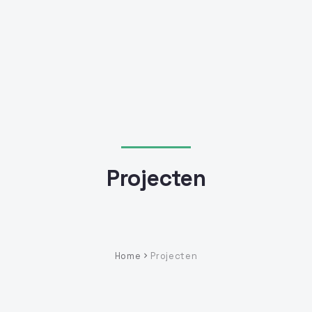
Projecten
Home
Projecten
Je bevindt je hier:
chevron_right