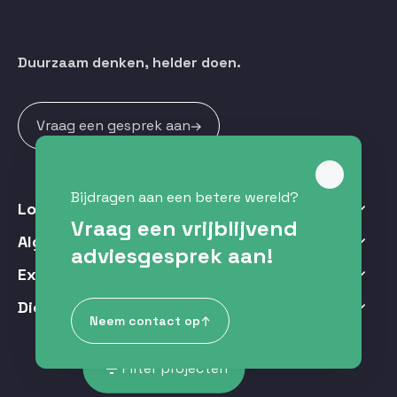
Duurzaam denken, helder doen.
Vraag een gesprek aan
Bijdragen aan een betere wereld?
Locaties
Vraag een vrijblijvend
Hardenberg
Algemeen
Polenweg 2
adviesgesprek aan!
Over ons
7773 NB Hardenberg
Expertises
T. +
315 23 744 060
MKB
Contact
Diensten
E.
info@duvast.nl
Neem contact op
BENG berekening
Aannemer | Installateur
Nieuws
Zwolle
filter_list
Filter projecten
Duurzaam Functioneel ontwerp
Assiesstraat 2a
Architect | Ontwikkelaar
Inschrijven nieuwsbrief
8011 XT Zwolle